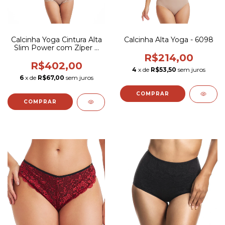
Calcinha Yoga Cintura Alta
Calcinha Alta Yoga - 6098
Slim Power com Zíper e
Renda - 3513
R$214,00
R$402,00
4
x de
R$53,50
sem juros
6
x de
R$67,00
sem juros
COMPRAR
COMPRAR