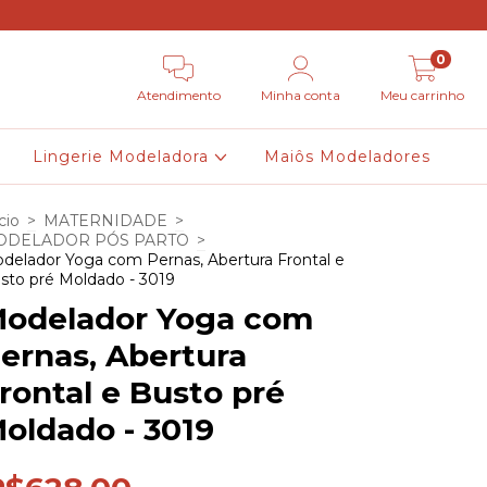
0
Atendimento
Minha conta
Meu carrinho
Lingerie Modeladora
Maiôs Modeladores
cio
>
MATERNIDADE
>
ODELADOR PÓS PARTO
>
delador Yoga com Pernas, Abertura Frontal e
sto pré Moldado - 3019
odelador Yoga com
ernas, Abertura
rontal e Busto pré
oldado - 3019