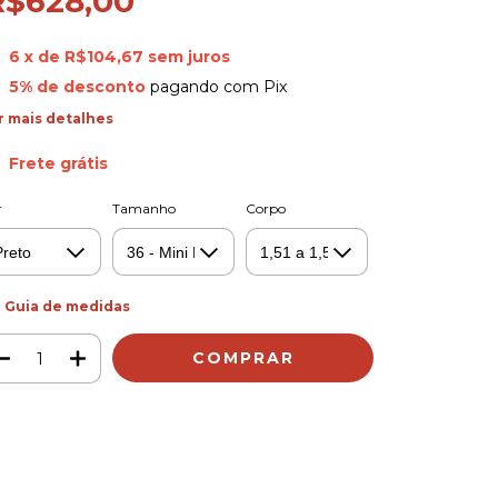
R$628,00
6
x de
R$104,67
sem juros
5% de desconto
pagando com Pix
r mais detalhes
Frete grátis
r
Tamanho
Corpo
Guia de medidas