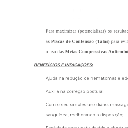
Para maximizar (potencializar) os result
as
Placas de Contensão (Talas)
para evi
o uso das
Meias Compressivas Antiembó
BENEFÍCIOS E INDICAÇÕES:
Ajuda na redução de hematomas e ed
Auxilia na correção postural;
Com o seu simples uso diário, massage
sanguínea, melhorando a disposição;
Facilidade para vestir devido a abertu