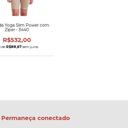
a Yoga Slim Power com
Zíper - 3440
R$532,00
x de
R$88,67
sem juros
Permaneça conectado