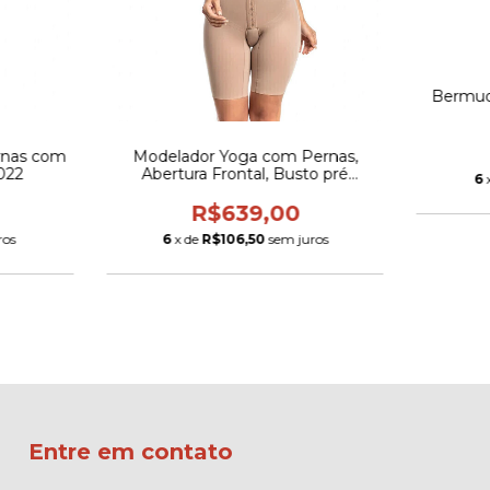
Bermud
rnas com
Modelador Yoga com Pernas,
3022
Abertura Frontal, Busto pré
6
Moldado e Decote em Viés - 3019
J
R$639,00
ros
6
x de
R$106,50
sem juros
Entre em contato