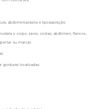
tura, abdominoplastia e lipoaspiração;
odela o corpo, seios, costas, abdômen, flancos,
apertar ou marcar;
l;
 e gorduras localizadas;