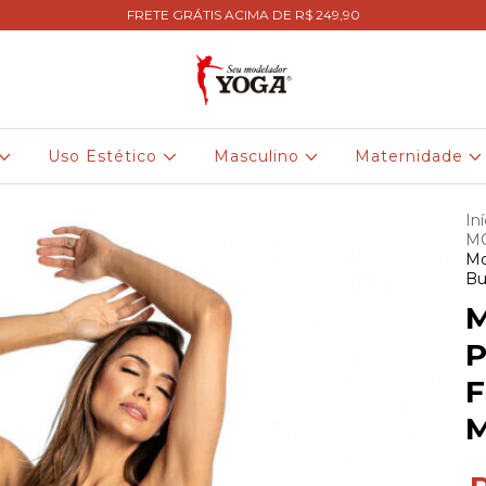
FRETE GRÁTIS ACIMA DE R$ 249,90
Uso Estético
Masculino
Maternidade
Iní
M
Mo
Bu
M
P
F
M