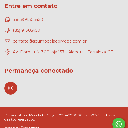
Entre em contato
5585991305450
(85) 91305450
contato@seumodeladoryoga.com.br
Av. Dom Luís, 300 loja 157 - Aldeota - Fortaleza-CE
Permaneça conectado
Copyright Seu Modelador Yoga - 37534270000192 - 2026. Todos os
direitos reservados.