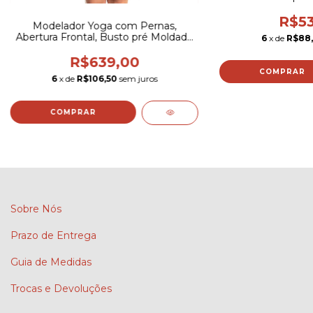
R$53
Modelador Yoga com Pernas,
Abertura Frontal, Busto pré Moldado
6
x de
R$88
e Decote em Viés - 3019 J
R$639,00
COMPRAR
6
x de
R$106,50
sem juros
COMPRAR
Sobre Nós
Prazo de Entrega
Guia de Medidas
Trocas e Devoluções