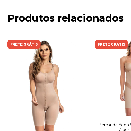
Produtos relacionados
FRETE GRÁTIS
FRETE GRÁTIS
Bermuda Yoga 
Zíper 